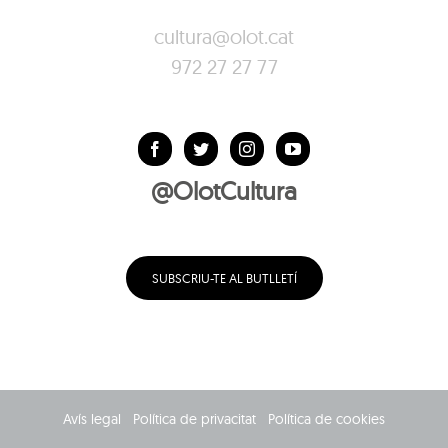
cultura@olot.cat
972 27 27 77
@OlotCultura
SUBSCRIU-TE AL BUTLLETÍ
Avís legal
Política de privacitat
Política de cookies