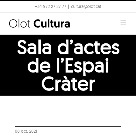
Skip
+34 972 27 27 77
|
cultura@olot.cat
to
content
Sala d’actes
de l’Espai
Cràter
08 oct. 2021