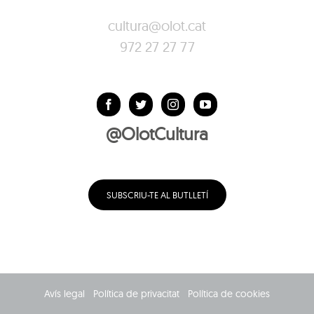
cultura@olot.cat
972 27 27 77
@OlotCultura
SUBSCRIU-TE AL BUTLLETÍ
Avís legal
Política de privacitat
Política de cookies