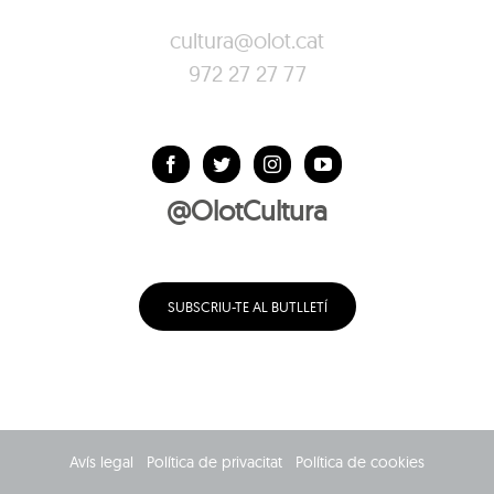
cultura@olot.cat
972 27 27 77
@OlotCultura
SUBSCRIU-TE AL BUTLLETÍ
Avís legal
Política de privacitat
Política de cookies