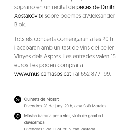
soprano en un recital de
peces de Dmitri
Xostakóvitx
sobre poemes d’Aleksander
Blok.
Tots els concerts començaran a les 20 h
i acabaran amb un tast de vins del celler
Vinyes dels Aspres. Les entrades valen 15
euros i es poden comprar a
www.musicamasos.cat
i al 652 877 199.
Quintets de Mozart
Divendres 28 de juny, 20 h, casa Solà Morales
Música barroca per a violí, viola de gamba i
clavicèmbal
Divendres 5 de juliol, 20 h, can Vayreda