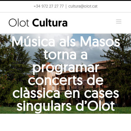
Skip
+34 972 27 27 77
|
cultura@olot.cat
to
content
Música als Masos
torna a
programar
concerts de
clàssica en cases
singulars d’Olot