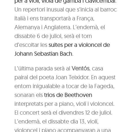
per a violí, viola de gamba i clavicèmbal
.
Un repertori inusual que s’inicia al barroc
italià i ens transportarà a França,
Alemanya i Anglaterra. L’endemà, el
dissabte 6 de juliol, serà el torn
d’escoltar les
suites per a violoncel de
Johann Sebastian Bach
.
L’última parada serà al
Ventós
, casa
pairal del poeta Joan Teixidor. En aquest
entorn inigualable a tocar de la Fageda,
sonaran els
trios de Beethoven
interpretats per a piano, violí i violoncel.
El concert serà el divendres 12 de juliol.
L’endemà, el dissabte dia 13, violí,
violoncel i piano acompanyaran a una