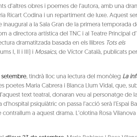
ts d’altres obres i poemes de l’autora, amb una dra
ia Ricart Codina i un repartiment de luxe. Aquest se
le inaugural a la Sala Gran de la primera temporada 
om a directora artística del TNC i al Teatre Principal d
ectura dramatitzada basada en els llibres
Tots els
ms I, II i III) i
Mosaics
, de Víctor Català, publicats pe
de setembre
, tindrà lloc una lectura del monòleg
La in
les poetes Maria Cabrera i Blanca Llum Vidal, que, s
d’aquest text teatral, donaran veu al personatge de la
a d’hospital psiquiàtric on passa l’acció serà l’Espai Ba
 contrallum a aquest drama. L’olotina Rosa Vilanova d