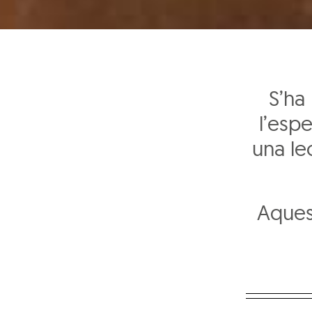
S’ha
l’esp
una le
Aques