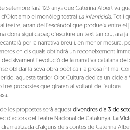
de setembre farà 123 anys que Caterina Albert va gua
ls d’Olot amb el monòleg teatral
La infanticida
. Tot i 
al teatre, arran del l’escàndol que produeix entre el j
a dona sigui capaç d’escriure un text tan cru, ara ja 
ecantarà per la narrativa breu i, en menor mesura, pe
gèneres en els quals obtindrà un reconeixement imme
decisivament l’evolució de la narrativa catalana del 
nse oblidar la seva obra poètica i la prosa íntima. Coi
ride, aquesta tardor Olot Cultura dedica un cicle a 
 tres propostes que giraran al voltant de l’autora
sa.
 de les propostes serà aquest
divendres dia 3 de se
rec d’actors del Teatre Nacional de Catalunya.
La Víct
 dramatitzada d’alguns dels contes de Caterina Alber