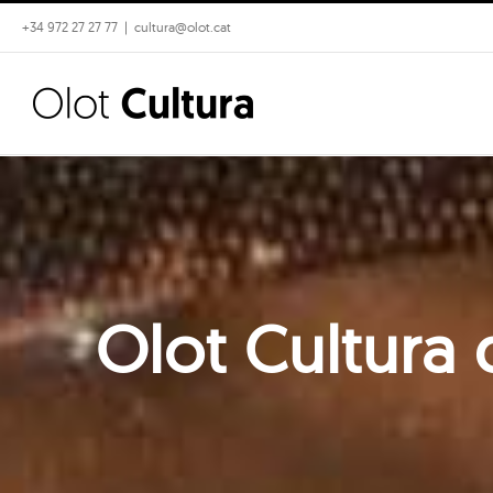
Skip
+34 972 27 27 77
|
cultura@olot.cat
to
content
Olot Cultura 