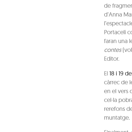
de fragmen
d’Anna Mar
l’espectac
Portaceli c
faran una l
contes
(volu
Editor.
El
18 i 19 
càrrec de 
en el vers 
cel·la pobr
rerefons de
muntatge.