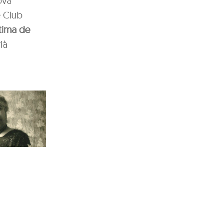
ova
e Club
ntima de
ià