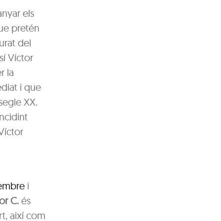
nyar els
que pretén
urat del
sí Víctor
r la
diat i que
segle XX.
ncidint
Víctor
tembre
i
or C.
és
t, així com