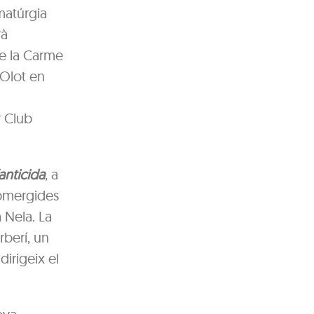
matúrgia
rà
de la Carme
’Olot en
r Club
fanticida
, a
ubmergides
 Nela. La
rberí, un
irigeix el