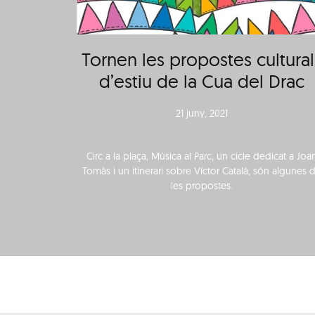
Tornen les propostes cultural
d’estiu de la Cua del Drac
21 juny, 2021
Circ a la plaça, Música al Parc, un cicle dedicat a Joa
Tomàs i un itinerari sobre Víctor Català, són algunes 
les propostes.