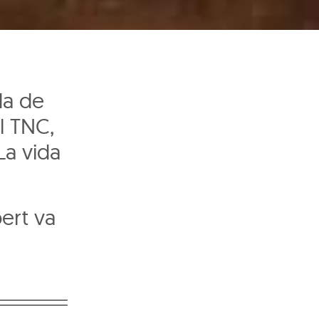
da de
l TNC,
La vida
ert va