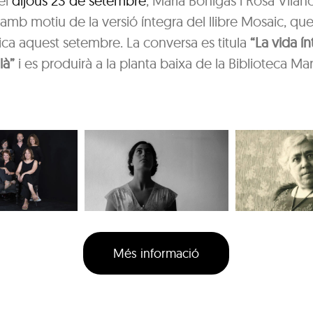
el
dijous 23 de setembre
, Maria Bohigas i Rosa Vilan
amb motiu de la versió íntegra del llibre Mosaic, qu
ica aquest setembre. La conversa es titula
“La vida í
là”
i es produirà a la planta baixa de la Biblioteca Mar
Més informació