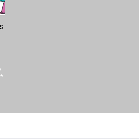
s
n
de