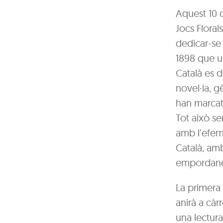
Aquest 10 
Jocs Flora
dedicar-se 
1898 que un
Català es d
novel·la, 
han marcat 
Tot això se
amb l’efemè
Català, amb
empordane
La primera
anirà a càr
una lectura