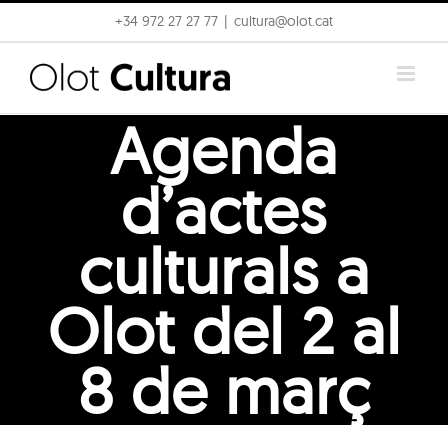
Skip
+34 972 27 27 77
|
cultura@olot.cat
to
content
Agenda
d’actes
culturals a
Olot del 2 al
8 de març