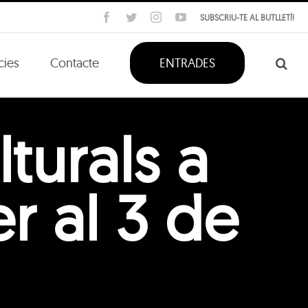
Facebook
Twitter
Instagram
YouTube
SUBSCRIU-TE AL BUTLLETÍ!
cies
Contacte
ENTRADES
turals a
r al 3 de