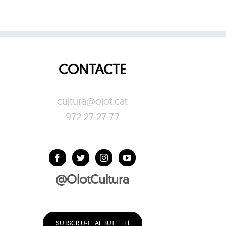
CONTACTE
cultura@olot.cat
972 27 27 77
@OlotCultura
SUBSCRIU-TE AL BUTLLETÍ