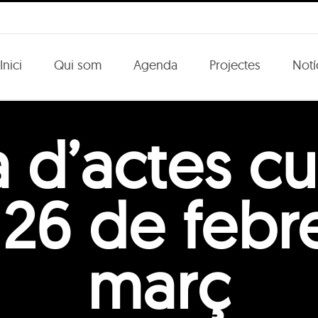
Inici
Qui som
Agenda
Projectes
Notí
d’actes cul
 26 de febre
març