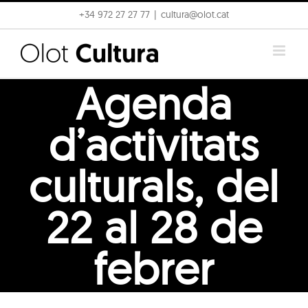
Skip
+34 972 27 27 77
|
cultura@olot.cat
to
content
Agenda
d’activitats
culturals, del
22 al 28 de
febrer