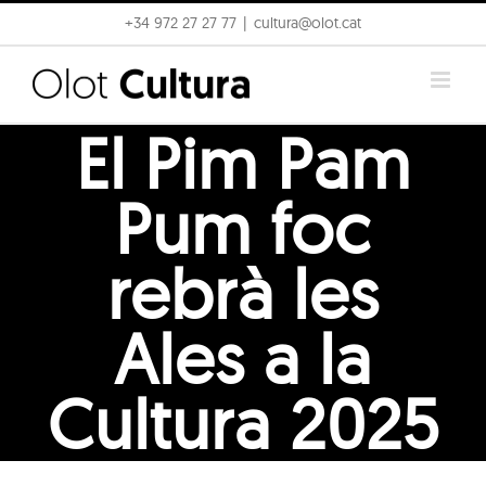
Skip
+34 972 27 27 77
|
cultura@olot.cat
to
content
El Pim Pam
Pum foc
rebrà les
Ales a la
Cultura 2025