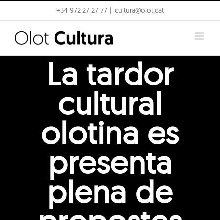
Skip
+34 972 27 27 77
|
cultura@olot.cat
to
content
La tardor
cultural
olotina es
presenta
plena de