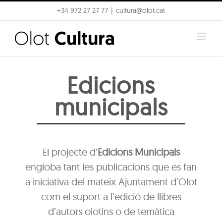
Skip
+34 972 27 27 77
|
cultura@olot.cat
to
content
Edicions
municipals
El projecte d’
Edicions Municipals
engloba tant les publicacions que es fan
a iniciativa del mateix Ajuntament d’Olot
com el suport a l’edició de llibres
d’autors olotins o de temàtica