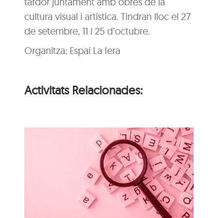
tardor juntament amb obres de la
cultura visual i artística. Tindran lloc el 27
de setembre, 11 i 25 d’octubre.
Organitza: Espai La Iera
Activitats Relacionades:
i
n
Itinerari personal: “El
i
clima urbà de la ciutat
d’Olot”
s