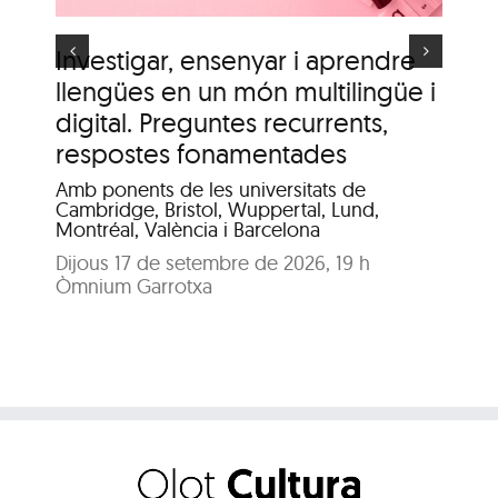
Investigar, ensenyar i aprendre
It
llengües en un món multilingüe i
de
digital. Preguntes recurrents,
A c
me
respostes fonamentades
Dis
Amb ponents de les universitats de
Pat
Cambridge, Bristol, Wuppertal, Lund,
Montréal, València i Barcelona
Dijous 17 de setembre de 2026, 19 h
Òmnium Garrotxa