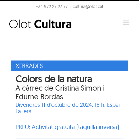
Skip
+34 972 27 27 77
|
cultura@olot.cat
to
content
XERRADES
Colors de la natura
A càrrec de Cristina Simon i
Edurne Bordas
Divendres 11 d'octubre de 2024, 18 h,
Espai
La iera
PREU: Activitat gratuïta (taquilla inversa)