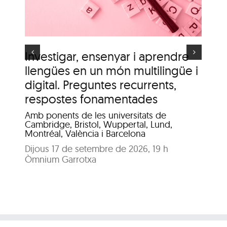
d’Olot”
s
Investigar, ensenyar i aprendre
It
llengües en un món multilingüe i
de
digital. Preguntes recurrents,
A c
me
respostes fonamentades
Dis
Amb ponents de les universitats de
Pat
Cambridge, Bristol, Wuppertal, Lund,
Montréal, València i Barcelona
Dijous 17 de setembre de 2026, 19 h
Òmnium Garrotxa