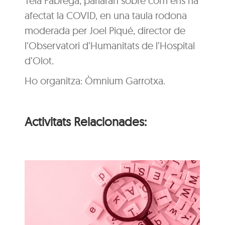
Teia Fàbrega, parlaran sobre com ens ha
afectat la COVID, en una taula rodona
moderada per Joel Piqué, director de
l’Observatori d’Humanitats de l’Hospital
d’Olot.
Ho organitza: Òmnium Garrotxa.
Activitats Relacionades:
i
n
Itinerari personal: “El
i
clima urbà de la ciutat