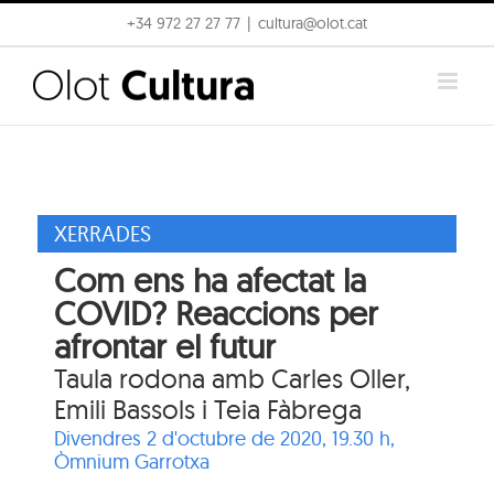
Skip
+34 972 27 27 77
|
cultura@olot.cat
to
content
XERRADES
Com ens ha afectat la
COVID? Reaccions per
afrontar el futur
Taula rodona amb Carles Oller,
Emili Bassols i Teia Fàbrega
Divendres 2 d'octubre de 2020, 19.30 h,
Òmnium Garrotxa