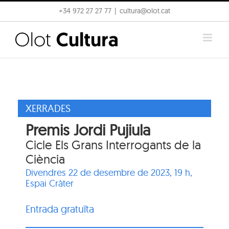
Skip
+34 972 27 27 77
|
cultura@olot.cat
to
content
XERRADES
Premis Jordi Pujiula
Cicle Els Grans Interrogants de la
Ciència
Divendres 22 de desembre de 2023, 19 h,
Espai Cràter
Entrada gratuïta