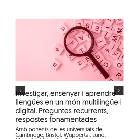
i
n
Itinerari personal: “El
i
clima urbà de la ciutat
d’Olot”
s
Investigar, ensenyar i aprendre
It
llengües en un món multilingüe i
de
digital. Preguntes recurrents,
A c
me
respostes fonamentades
Dis
Amb ponents de les universitats de
Pat
Cambridge, Bristol, Wuppertal, Lund,