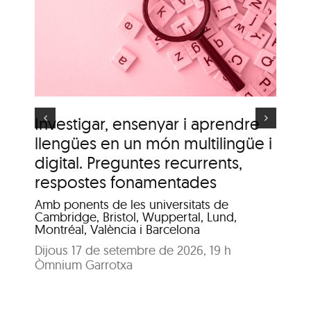
Itinerari personal: “El
i
clima urbà de la ciutat
d’Olot”
s
Investigar, ensenyar i aprendre
It
llengües en un món multilingüe i
de
digital. Preguntes recurrents,
A c
me
respostes fonamentades
Dis
Amb ponents de les universitats de
Pat
Cambridge, Bristol, Wuppertal, Lund,
Montréal, València i Barcelona
Dijous 17 de setembre de 2026, 19 h
Òmnium Garrotxa