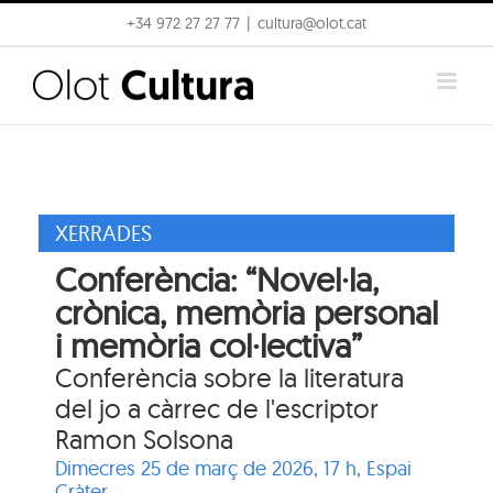
Skip
+34 972 27 27 77
|
cultura@olot.cat
to
content
XERRADES
Conferència: “Novel·la,
crònica, memòria personal
i memòria col·lectiva”
Conferència sobre la literatura
del jo a càrrec de l'escriptor
Ramon Solsona
Dimecres 25 de març de 2026, 17 h,
Espai
Cràter