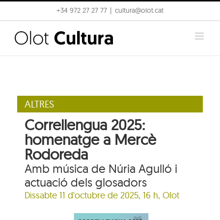
Skip
+34 972 27 27 77
|
cultura@olot.cat
to
content
ALTRES
Correllengua 2025:
homenatge a Mercè
Rodoreda
Amb música de Núria Agulló i
actuació dels glosadors
Dissabte 11 d'octubre de 2025, 16 h, Olot