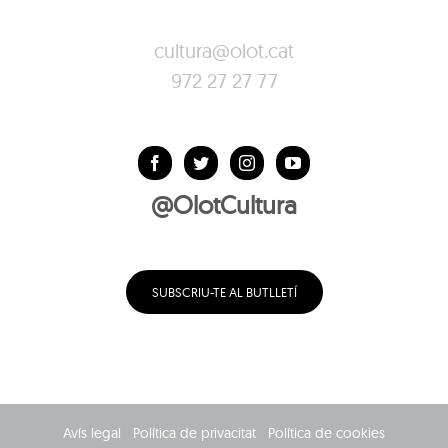
cultura@olot.cat
972 27 27 77
@OlotCultura
SUBSCRIU-TE AL BUTLLETÍ
Avís legal
Política de privacitat
Política de cookies