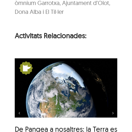
òmnium Garrotxa, Ajuntament d’Olot,
Dona Alba i El Til·ler
Activitats Relacionades:
s:
De Pangea a nosaltres:
la Terra es mou
De Pangea a nosaltres: la Terra es
De