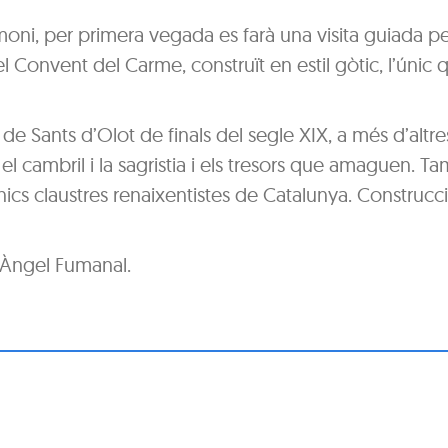
ni, per primera vegada es farà una visita guiada p
el Convent del Carme, construït en estil gòtic, l’únic 
ó de Sants d’Olot de finals del segle XIX, a més d’altre
 el cambril i la sagristia i els tresors que amaguen. T
nics claustres renaixentistes de Catalunya. Construcció
 Àngel Fumanal.