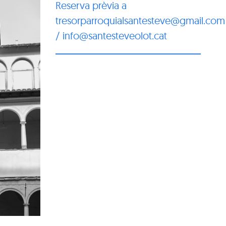
Reserva prèvia a
tresorparroquialsantesteve@gmail.com
/ info@santesteveolot.cat