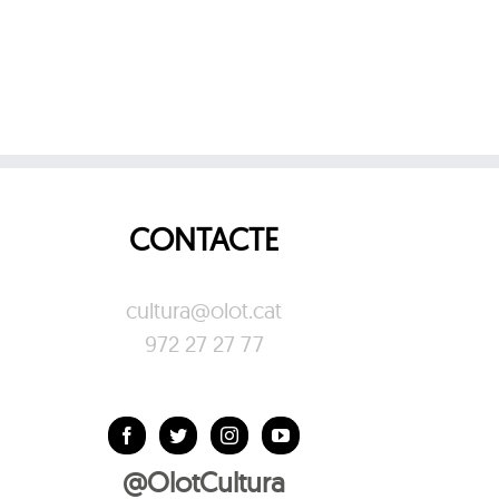
CONTACTE
cultura@olot.cat
972 27 27 77
@OlotCultura