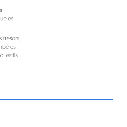
er
que es
s tresors,
ambé es
, estils