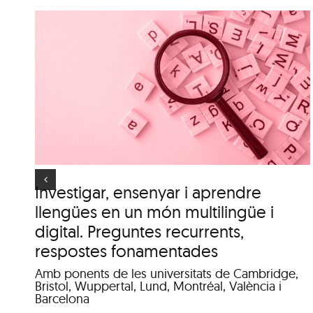
n
Itinerari personal: “El
.
clima urbà de la ciutat
d’Olot”
es
Investigar, ensenyar i aprendre
llengües en un món multilingüe i
digital. Preguntes recurrents,
respostes fonamentades
Amb ponents de les universitats de Cambridge,
Bristol, Wuppertal, Lund, Montréal, València i
Barcelona