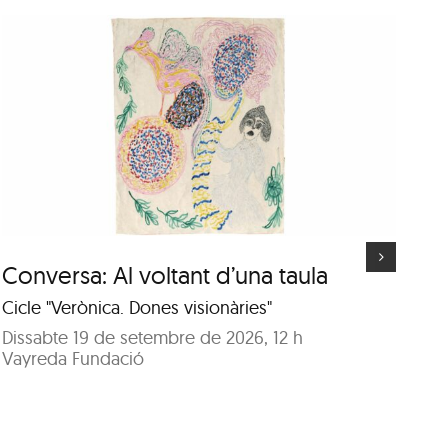
Visita guiada a l’exposició
“Deus” d’Isabel Banal
Conversa: Al voltant d’una taula
Vi
d’
Cicle "Verònica. Dones visionàries"
A c
Dissabte 19 de setembre de 2026, 12 h
Vayreda Fundació
Di
Sa