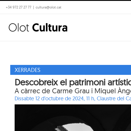
Skip
+34 972 27 27 77
|
cultura@olot.cat
to
content
XERRADES
Descobreix el patrimoni artíst
A càrrec de Carme Grau i Miquel Àng
Dissabte 12 d'octubre de 2024, 11 h,
Claustre del 