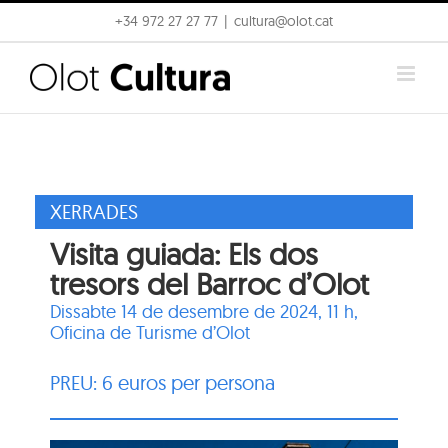
Skip
+34 972 27 27 77
|
cultura@olot.cat
to
content
XERRADES
Visita guiada: Els dos
tresors del Barroc d’Olot
Dissabte 14 de desembre de 2024, 11 h,
Oficina de Turisme d’Olot
PREU: 6 euros per persona