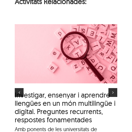
Activitats Relacionades:
i
n
Itinerari personal: “El
i
clima urbà de la ciutat
d’Olot”
s
Investigar, ensenyar i aprendre
It
llengües en un món multilingüe i
de
digital. Preguntes recurrents,
A c
me
respostes fonamentades
Dis
Amb ponents de les universitats de