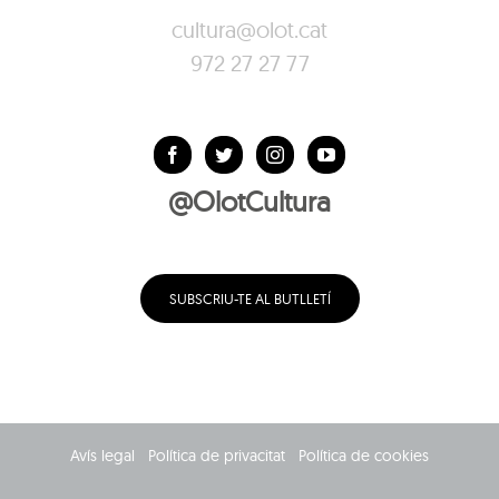
cultura@olot.cat
972 27 27 77
@OlotCultura
SUBSCRIU-TE AL BUTLLETÍ
Avís legal
Política de privacitat
Política de cookies