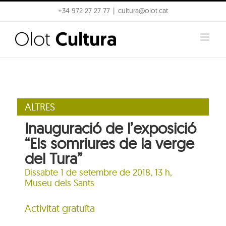
Skip
+34 972 27 27 77
|
cultura@olot.cat
to
content
ALTRES
Inauguració de l’exposició
“Els somriures de la verge
del Tura”
Dissabte 1 de setembre de 2018, 13 h,
Museu dels Sants
Activitat gratuïta