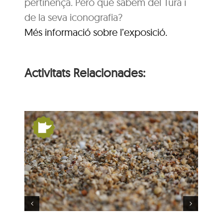
pertinença. Però què sabem del Tura i
de la seva iconografia?
Més informació sobre l’exposició.
Activitats Relacionades:
un
De Pangea a nosaltres:
la Terra es mou