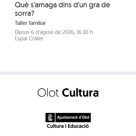
Què s’amaga dins d’un gra de
De
sorra?
m
Taller familiar
Tal
Dijous 6 d'agost de 2026, 16.30 h
Dim
Espai Cràter
Esp