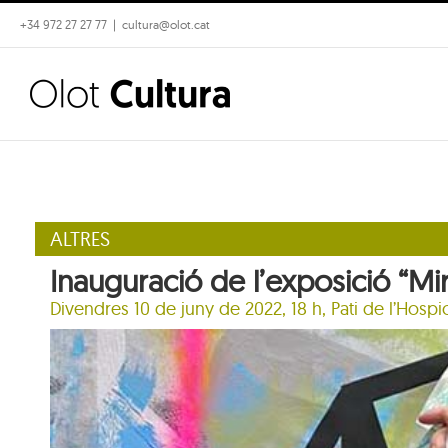
Skip
+34 972 27 27 77
|
cultura@olot.cat
to
content
ALTRES
Inauguració de l’exposició “M
Divendres 10 de juny de 2022, 18 h,
Pati de l’Hospic