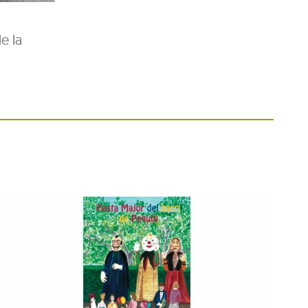
e la
Festa Major del barri de
Pequín 2026