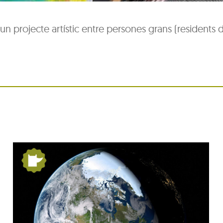
un projecte artístic entre persones grans (residents d
Festa Major del barri de
Pequín 2026