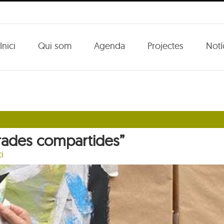
Inici
Qui som
Agenda
Projectes
Notí
irades compartides”
i