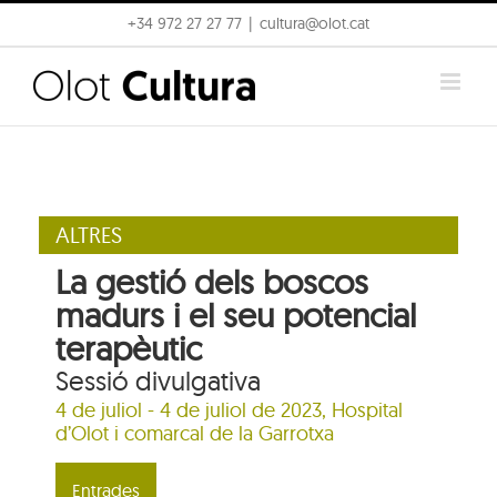
Skip
+34 972 27 27 77
|
cultura@olot.cat
to
content
ALTRES
La gestió dels boscos
madurs i el seu potencial
terapèutic
Sessió divulgativa
4 de juliol - 4 de juliol de 2023,
Hospital
d’Olot i comarcal de la Garrotxa
Entrades