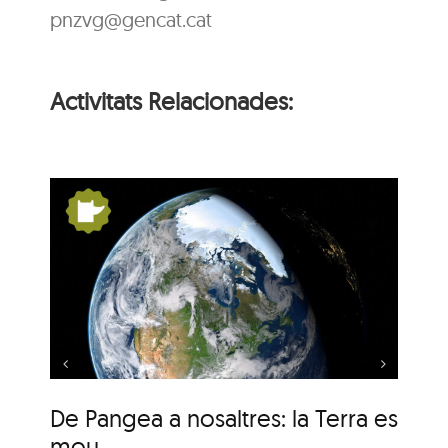
pnzvg@gencat.cat
Activitats Relacionades:
s:
De Pangea a nosaltres:
la Terra es mou
De Pangea a nosaltres: la Terra es
De
mou
m