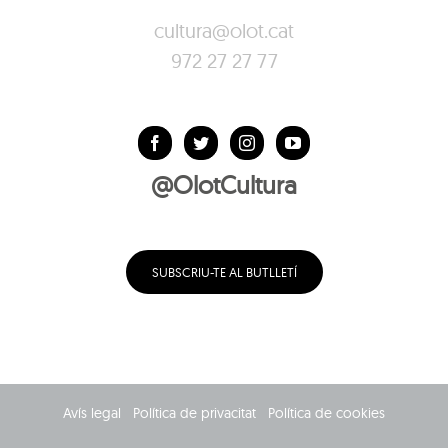
cultura@olot.cat
972 27 27 77
@OlotCultura
SUBSCRIU-TE AL BUTLLETÍ
Avís legal
Política de privacitat
Política de cookies