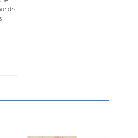
bre de
s