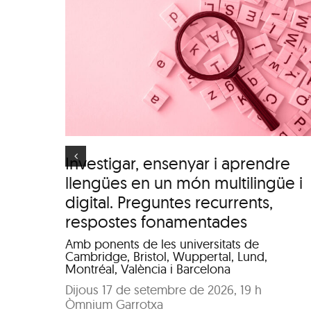
ar i
s en
Itinerari personal: “El
üe i
clima urbà de la ciuta
es
d’Olot”
stes
s
Investigar, ensenyar i aprendre
llengües en un món multilingüe i
digital. Preguntes recurrents,
respostes fonamentades
Amb ponents de les universitats de
Cambridge, Bristol, Wuppertal, Lund,
Montréal, València i Barcelona
Dijous 17 de setembre de 2026, 19 h
Òmnium Garrotxa