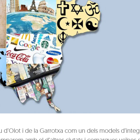
u d’Olot i de la Garrotxa com un dels models d’integ
l comparem amb el d’altres ciutats i comarques veïnes