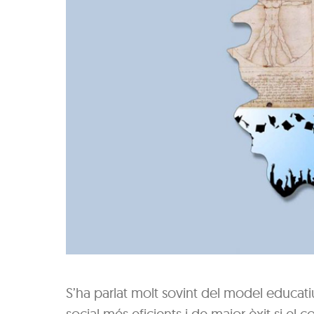
S’ha parlat molt sovint del model educati
social més eficients i de major èxit si e