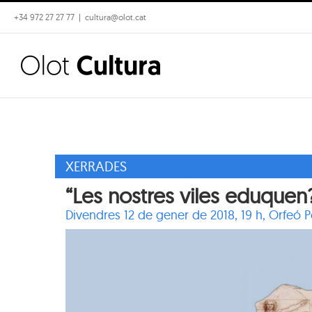
Skip
+34 972 27 27 77
|
cultura@olot.cat
to
content
XERRADES
“Les nostres viles eduquen?
Divendres 12 de gener de 2018, 19 h,
Orfeó P