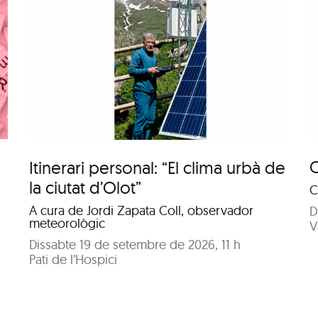
Conversa: Al voltant
t
d’una taula
C
Itinerari personal: “El clima urbà de
la ciutat d’Olot”
C
A cura de Jordi Zapata Coll, observador
D
meteorològic
V
Dissabte 19 de setembre de 2026, 11 h
Pati de l’Hospici