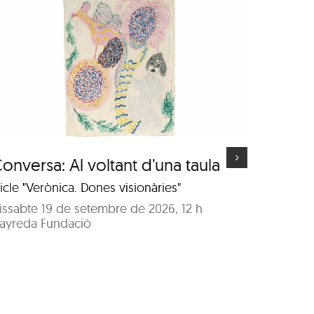
Visita guiada a
l’exposició “Deus”
d’Isabel Banal
onversa: Al voltant d’una taula
Visita
d’Isab
icle "Verònica. Dones visionàries"
A càrrec 
issabte 19 de setembre de 2026, 12 h
ayreda Fundació
Dissabt
Sala Ob