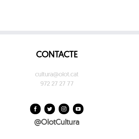
CONTACTE
cultura@olot.cat
972 27 27 77
@OlotCultura