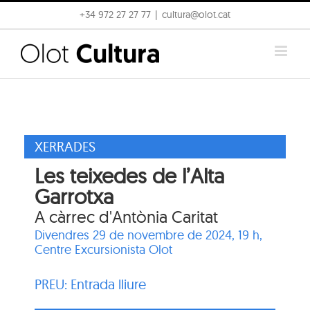
Skip
+34 972 27 27 77
|
cultura@olot.cat
to
content
XERRADES
Les teixedes de l’Alta
Garrotxa
A càrrec d'Antònia Caritat
Divendres 29 de novembre de 2024, 19 h,
Centre Excursionista Olot
PREU: Entrada lliure