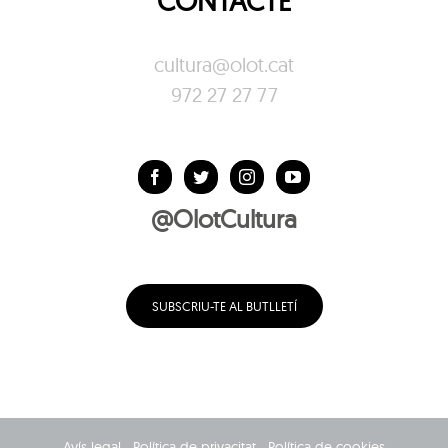
CONTACTE
cultura@olot.cat
972 27 27 77
@OlotCultura
SUBSCRIU-TE AL BUTLLETÍ
Avís legal
Política de privacitat
Política de cookies