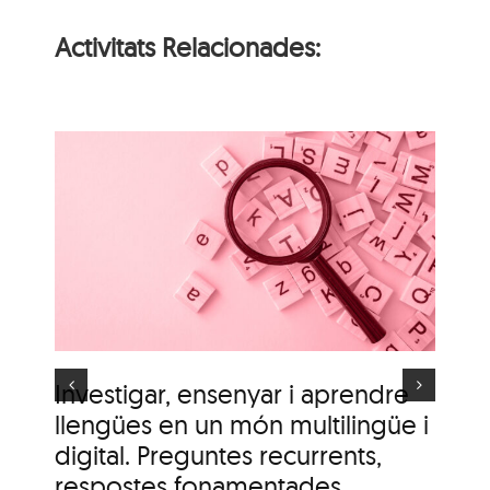
Activitats Relacionades:
i
n
Itinerari personal: “El
i
clima urbà de la ciutat
d’Olot”
s
Investigar, ensenyar i aprendre
It
llengües en un món multilingüe i
de
digital. Preguntes recurrents,
A c
me
respostes fonamentades