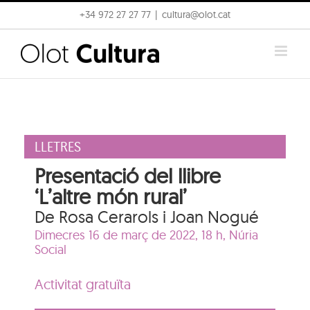
Skip
+34 972 27 27 77
|
cultura@olot.cat
to
content
LLETRES
Presentació del llibre
‘L’altre món rural’
De Rosa Cerarols i Joan Nogué
Dimecres 16 de març de 2022, 18 h,
Núria
Social
Activitat gratuïta