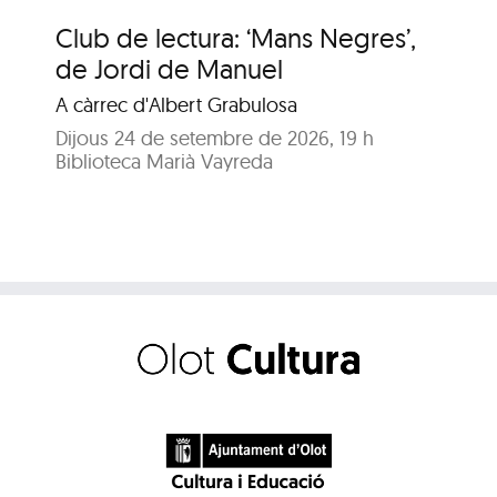
Club de lectura: ‘Mans Negres’,
Ho
de Jordi de Manuel
Co
A càrrec d'Albert Grabulosa
Dil
Bib
Dijous 24 de setembre de 2026, 19 h
Biblioteca Marià Vayreda