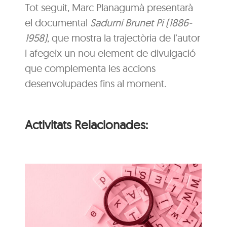
Tot seguit, Marc Planagumà presentarà
el documental
Sadurní Brunet Pi (1886-
1958)
, que mostra la trajectòria de l’autor
i afegeix un nou element de divulgació
que complementa les accions
desenvolupades fins al moment.
Activitats Relacionades:
i
n
Itinerari personal: “El
i
clima urbà de la ciutat