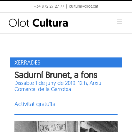
Skip
+34 972 27 27 77
|
cultura@olot.cat
to
content
XERRADES
Sadurní Brunet, a fons
Dissabte 1 de juny de 2019, 12 h,
Arxiu
Comarcal de la Garrotxa
Activitat gratuïta