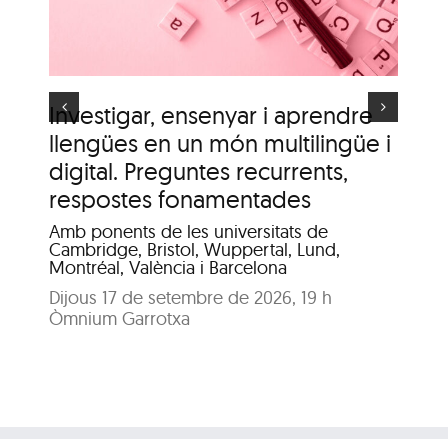
d’Olot”
s
Investigar, ensenyar i aprendre
It
llengües en un món multilingüe i
de
digital. Preguntes recurrents,
A c
me
respostes fonamentades
Dis
Amb ponents de les universitats de
Pat
Cambridge, Bristol, Wuppertal, Lund,
Montréal, València i Barcelona
Dijous 17 de setembre de 2026, 19 h
Òmnium Garrotxa