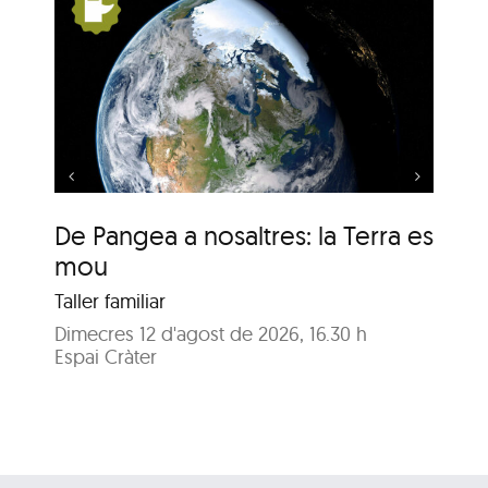
s:
De Pangea a nosaltres:
la Terra es mou
De Pangea a nosaltres: la Terra es
De
mou
m
Taller familiar
Tal
Dimecres 12 d'agost de 2026, 16.30 h
Dij
Espai Cràter
Esp