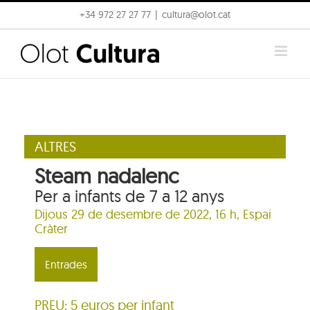
Skip
+34 972 27 27 77
|
cultura@olot.cat
to
content
ALTRES
Steam nadalenc
Per a infants de 7 a 12 anys
Dijous 29 de desembre de 2022, 16 h,
Espai
Cràter
Entrades
PREU: 5 euros per infant