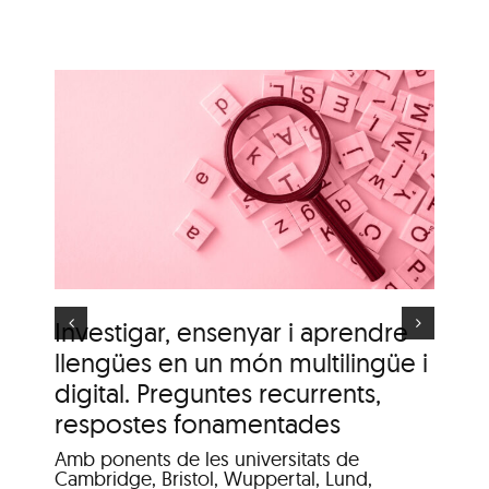
i
n
Itinerari personal: “El
i
clima urbà de la ciutat
d’Olot”
s
Investigar, ensenyar i aprendre
It
llengües en un món multilingüe i
de
digital. Preguntes recurrents,
A c
me
respostes fonamentades
Dis
Amb ponents de les universitats de
Pat
Cambridge, Bristol, Wuppertal, Lund,