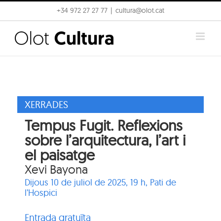
Skip
+34 972 27 27 77
|
cultura@olot.cat
to
content
XERRADES
Tempus Fugit. Reflexions
sobre l’arquitectura, l’art i
el paisatge
Xevi Bayona
Dijous 10 de juliol de 2025, 19 h,
Pati de
l’Hospici
Entrada gratuïta