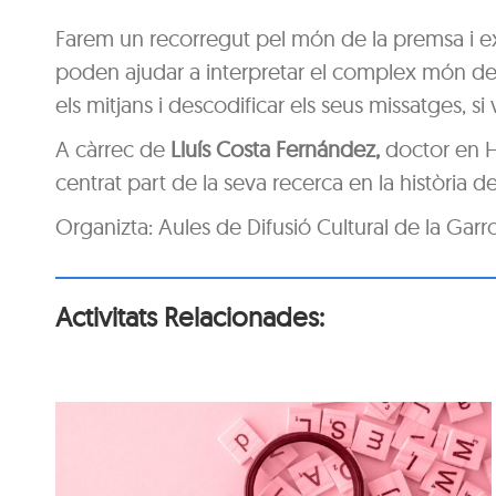
Farem un recorregut pel món de la premsa i e
poden ajudar a interpretar el complex món de
els mitjans i descodificar els seus missatges, s
A càrrec de
Lluís Costa Fernández,
doctor en Hi
centrat part de la seva recerca en la història d
Organizta: Aules de Difusió Cultural de la Garr
Activitats Relacionades:
n
Itinerari personal: “El