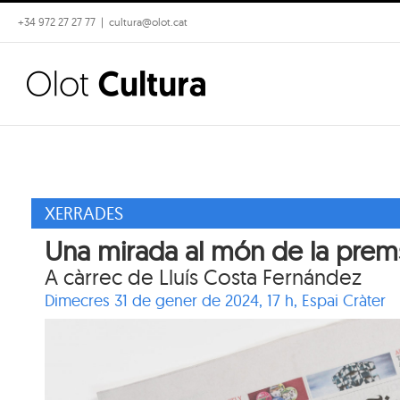
Skip
+34 972 27 27 77
|
cultura@olot.cat
to
content
XERRADES
Una mirada al món de la premsa:
A càrrec de Lluís Costa Fernández
Dimecres 31 de gener de 2024, 17 h,
Espai Cràter