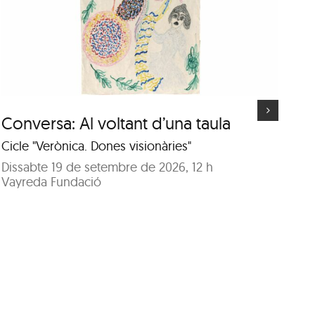
Visita guiada a l’exposició
“Deus” d’Isabel Banal
Conversa: Al voltant d’una taula
Vi
d’
Cicle "Verònica. Dones visionàries"
A c
Dissabte 19 de setembre de 2026, 12 h
Vayreda Fundació
Di
Sa