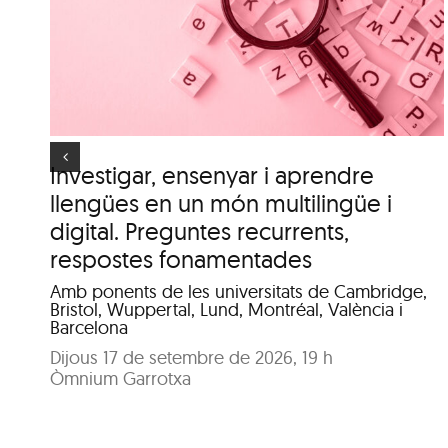
.
clima urbà de la ciutat
d’Olot”
es
Investigar, ensenyar i aprendre
llengües en un món multilingüe i
digital. Preguntes recurrents,
respostes fonamentades
Amb ponents de les universitats de Cambridge,
Bristol, Wuppertal, Lund, Montréal, València i
Barcelona
Dijous 17 de setembre de 2026, 19 h
Òmnium Garrotxa