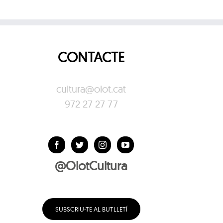
CONTACTE
cultura@olot.cat
972 27 27 77
@OlotCultura
SUBSCRIU-TE AL BUTLLETÍ