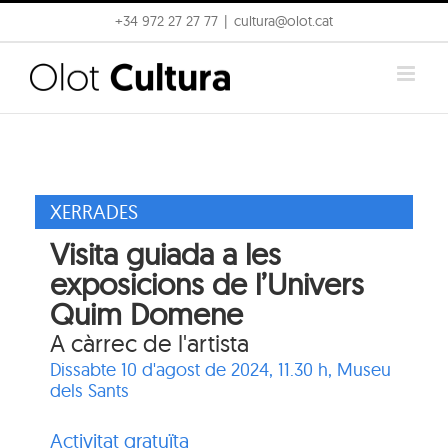
Skip
+34 972 27 27 77
|
cultura@olot.cat
to
content
XERRADES
Visita guiada a les
exposicions de l’Univers
Quim Domene
A càrrec de l'artista
Dissabte 10 d'agost de 2024, 11.30 h,
Museu
dels Sants
Activitat gratuïta