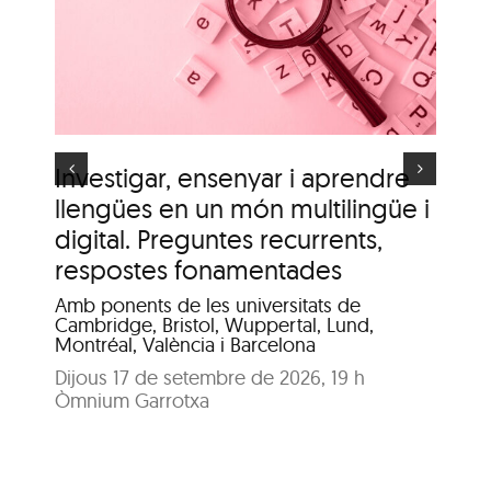
i
clima urbà de la ciutat
d’Olot”
s
Investigar, ensenyar i aprendre
It
llengües en un món multilingüe i
de
digital. Preguntes recurrents,
A c
me
respostes fonamentades
Dis
Amb ponents de les universitats de
Pat
Cambridge, Bristol, Wuppertal, Lund,
Montréal, València i Barcelona
Dijous 17 de setembre de 2026, 19 h
Òmnium Garrotxa