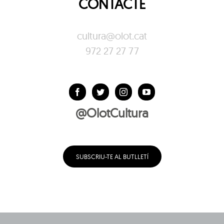
CONTACTE
cultura@olot.cat
972 27 27 77
@OlotCultura
SUBSCRIU-TE AL BUTLLETÍ