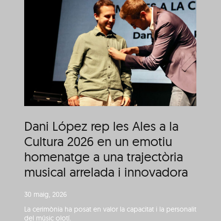
s
n
El Pim Pam Pum Foc! ha
rebut les Ales a la
l
Cultura 2025
Dani López rep les Ales a la
Cultura 2026 en un emotiu
homenatge a una trajectòria
musical arrelada i innovadora
30 maig, 2026
La cerimònia ha posat en valor la capacitat i la personalitat
del músic olotí.