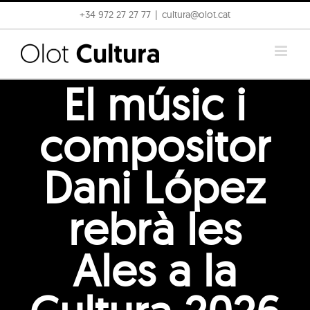
Skip
+34 972 27 27 77
|
cultura@olot.cat
to
content
El músic i
compositor
Dani López
rebrà les
Ales a la