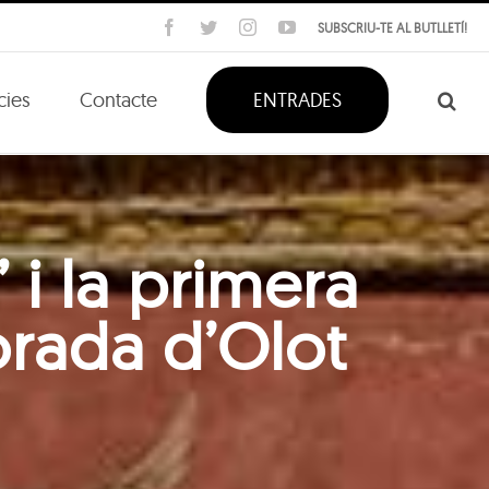
Facebook
Twitter
Instagram
YouTube
SUBSCRIU-TE AL BUTLLETÍ!
cies
Contacte
ENTRADES
 i la primera
orada d’Olot