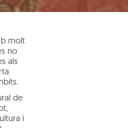
mb molt
es no
s als
rta
mbits.
ural de
ot,
ltura i