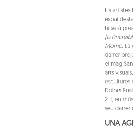
Els artiste
espai dest
hi serà pre
(o l’increï
Momo
. La
darrer pro
el mag San
arts visual
escultures 
Dolors Rus
2. I, en mú
seu darrer
UNA AGE