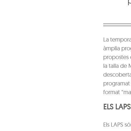
p
La tempora
àmplia prog
propostes 
la talla de
descoberta.
programa
format “mar
ELS LAP
Els LAPS só