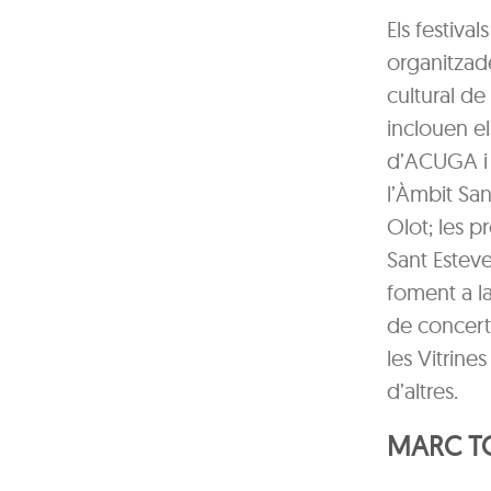
Els festiva
organitzade
cultural de
inclouen el
d’ACUGA i d
l’Àmbit San
Olot; les p
Sant Esteve
foment a la
de concert
les Vitrines
d’altres.
MARC TO