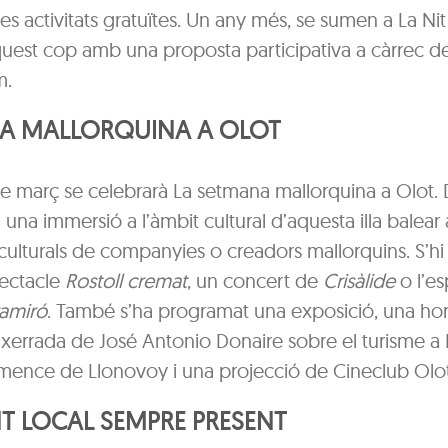
s activitats gratuïtes. Un any més, se sumen a La Nit
uest cop amb una proposta participativa a càrrec del
m.
A MALLORQUINA A OLOT
de març se celebrarà La setmana mallorquina a Olot. 
à una immersió a l’àmbit cultural d’aquesta illa balear
culturals de companyies o creadors mallorquins. S’h
pectacle
Rostoll cremat
, un concert de
Crisàlide
o l’es
amiró
. També s’ha programat una exposició, una hor
 xerrada de José Antonio Donaire sobre el turisme a 
mence de Llonovoy i una projecció de Cineclub Olot
NT LOCAL SEMPRE PRESENT