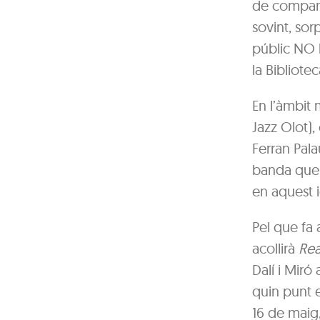
de company
sovint, sor
públic NO h
la Bibliote
En l’àmbit 
Jazz Olot),
Ferran Pala
banda que 
en aquest 
Pel que fa 
acollirà
Rea
Dalí i Miró 
quin punt e
16 de maig