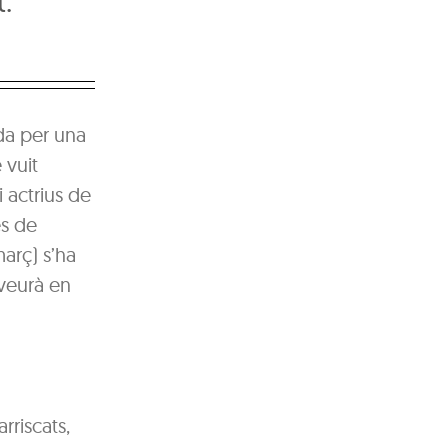
t.
da per una
 vuit
 actrius de
es de
març) s’ha
 veurà en
rriscats,