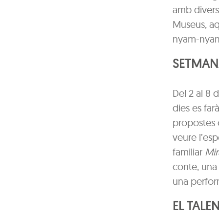
amb diverse
Museus, aq
nyam-nya
SETMAN
Del 2 al 8 
dies es far
propostes 
veure l’es
familiar
Mir
conte, una
una perfor
EL TALE