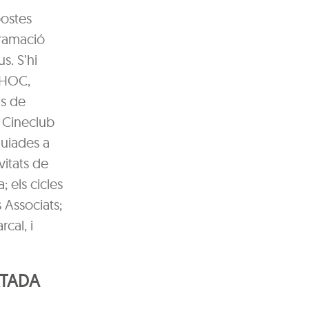
postes
gramació
s. S’hi
PEHOC,
ns de
e Cineclub
guiades a
vitats de
; els cicles
 Associats;
rcal, i
RTADA