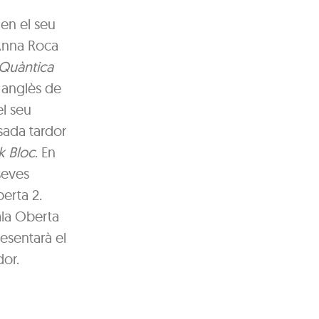
nen el seu
 Anna Roca
Quàntica
n anglès de
el seu
ssada tardor
k Bloc
. En
seves
berta 2.
ala Oberta
esentarà el
dor.