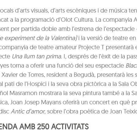
s locals d’arts visuals, d’arts escèniques i de música te
acat a la programació d’Olot Cultura. La companyia
sent per partida doble amb l’estrena de l’espectacle
ble experiment de la Valentina)
i la versió de teatre e
 companyia de teatre amateur Projecte T presentarà 
jecte
Una llum tan prima
. I, després de l’èxit de la pa
yes torna a oferir una funció del seu espectacle
Blac
s, Xavier de Torres, resident a Begudà, presentarà les 
al pati de l’Hospici i la seva obra pictòrica a la Sala O
iñol Masramon mostrara la seva pintura també a la S
sica, Joan Josep Mayans oferirà un concert en què pr
 disc
Antic d’amor
, sobre l’obra poètica de Joan Teixi
NDA AMB 250 ACTIVITATS