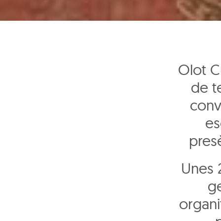
Olot C
de t
conv
es
presè
Unes 2
ge
organi