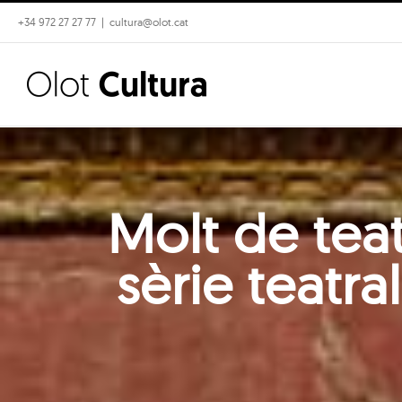
Skip
+34 972 27 27 77
|
cultura@olot.cat
to
content
Molt de teat
sèrie teatr