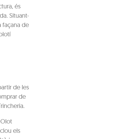
ctura, és
a. Situant-
la façana de
olotí
rtir de les
comprar de
rincheria.
 Olot
nclou els