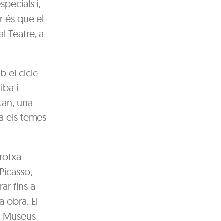
pecials i,
r és que el
l Teatre, a
b el cicle
iba i
tan, una
a els temes
rrotxa
Picasso,
rar fins a
a obra. El
ls Museus