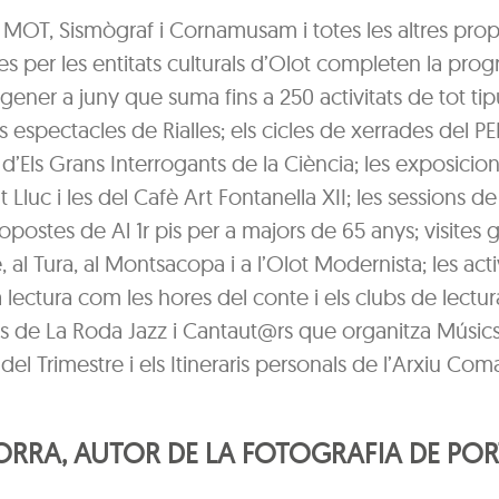
ls MOT, Sismògraf i Cornamusam i totes les altres pro
s per les entitats culturals d’Olot completen la pro
 gener a juny que suma fins a 250 activitats de tot tipu
s espectacles de Rialles; els cicles de xerrades del 
’Els Grans Interrogants de la Ciència; les exposicio
t Lluc i les del Cafè Art Fontanella XII; les sessions d
ropostes de Al 1r pis per a majors de 65 anys; visites 
, al Tura, al Montsacopa i a l’Olot Modernista; les acti
 lectura com les hores del conte i els clubs de lectura
s de La Roda Jazz i Cantaut@rs que organitza Músics
 del Trimestre i els Itineraris personals de l’Arxiu Coma
RRA, AUTOR DE LA FOTOGRAFIA DE PO