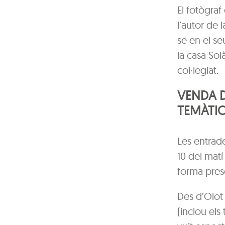
El fotògraf
l’autor de
se en el se
la casa Sol
col·legiat.
VENDA D
TEMÀTI
Les entrade
10 del mat
forma prese
Des d’Olot
(inclou els