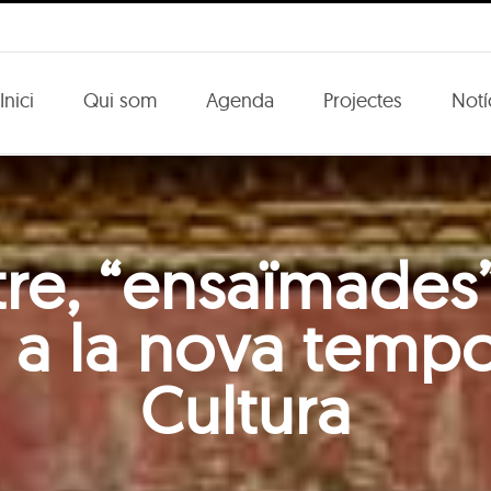
Inici
Qui som
Agenda
Projectes
Notí
re, “ensaïmades”
al a la nova temp
Cultura