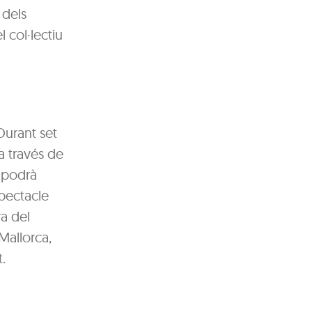
 dels
 col·lectiu
Durant set
 a través de
i podrà
pectacle
a del
Mallorca,
.