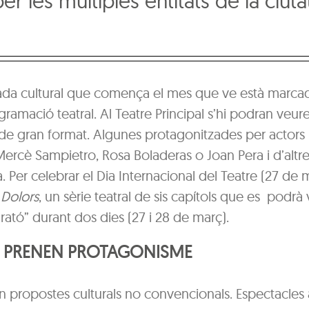
er les múltiples entitats de la ciuta
da cultural que comença el mes que ve està marca
ramació teatral. Al Teatre Principal s’hi podran veure
de gran format. Algunes protagonitzades per actors i
 Mercè Sampietro, Rosa Boladeras o Joan Pera i d’altr
 Per celebrar el Dia Internacional del Teatre (27 de 
t
Dolors
, un sèrie teatral de sis capítols que es podrà
ató” durant dos dies (27 i 28 de març).
S PRENEN PROTAGONISME
n propostes culturals no convencionals. Espectacles a