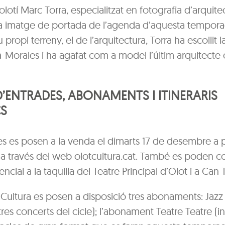
 olotí Marc Torra, especialitzat en fotografia d’arquite
 la imatge de portada de l’agenda d’aquesta temporad
u propi terreny, el de l’arquitectura, Torra ha escollit 
à-Morales i ha agafat com a model l’últim arquitecte 
’ENTRADES, ABONAMENTS I ITINERARIS
CS
s es posen a la venda el dimarts 17 de desembre a pa
í a través del web olotcultura.cat. També es poden 
ncial a la taquilla del Teatre Principal d’Olot i a Can T
 Cultura es posen a disposició tres abonaments: Jazz
 tres concerts del cicle); l’abonament Teatre Teatre (i