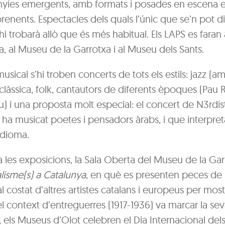
ies emergents, amb formats i posades en escena es
prenents. Espectacles dels quals l’únic que se’n pot di
i trobarà allò que és més habitual. Els LAPS es faran a
ca, al Museu de la Garrotxa i al Museu dels Sants.
musical s’hi troben concerts de tots els estils: jazz (am
 clàssica, folk, cantautors de diferents èpoques (Pau R
u) i una proposta molt especial: el concert de N3rdis
ha musicat poetes i pensadors àrabs, i que interpret
idioma.
a les exposicions, la Sala Oberta del Museu de la Ga
lisme(s) a Catalunya
, en què es presenten peces de 
al costat d’altres artistes catalans i europeus per most
l context d’entreguerres (1917-1936) va marcar la sev
, els Museus d’Olot celebren el Dia Internacional de