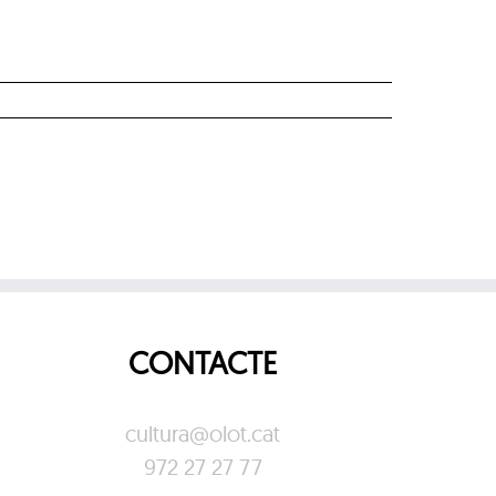
CONTACTE
cultura@olot.cat
972 27 27 77