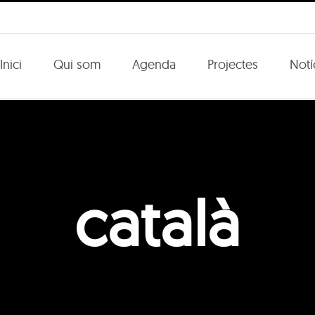
Inici
Qui som
Agenda
Projectes
Notí
català