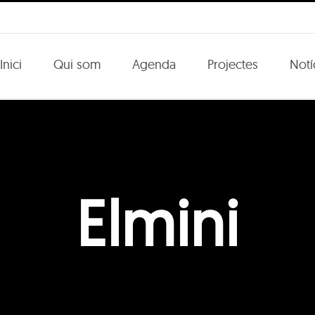
Inici
Qui som
Agenda
Projectes
Notí
Elmini