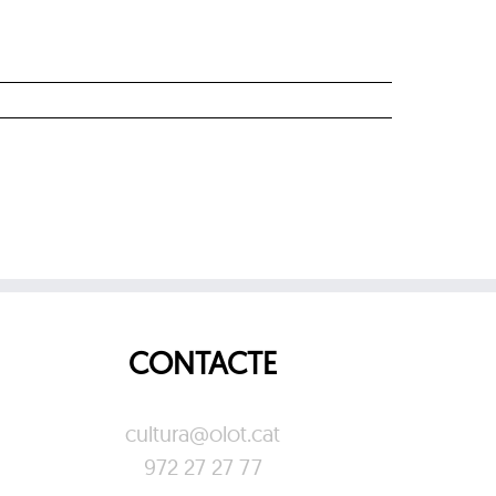
CONTACTE
cultura@olot.cat
972 27 27 77