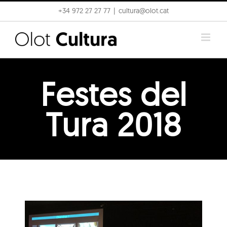
Skip
+34 972 27 27 77
|
cultura@olot.cat
to
content
Festes del
Tura 2018