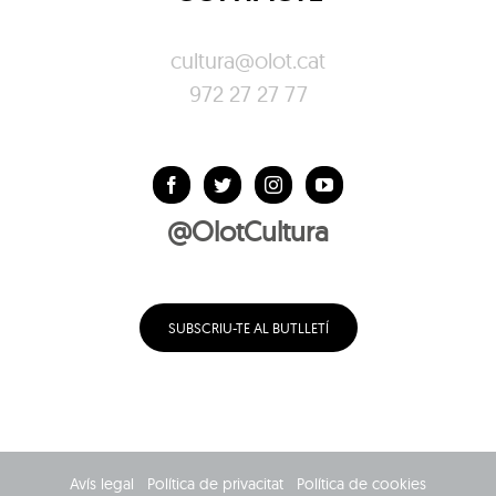
cultura@olot.cat
972 27 27 77
@OlotCultura
SUBSCRIU-TE AL BUTLLETÍ
Avís legal
Política de privacitat
Política de cookies