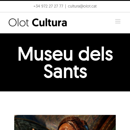
Skip
+34 972 27 27 77
|
cultura@olot.cat
to
content
Museu dels
Sants