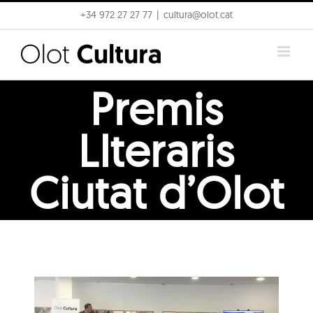
Skip
+34 972 27 27 77
|
cultura@olot.cat
to
content
Premis
LIteraris
Ciutat d’Olot