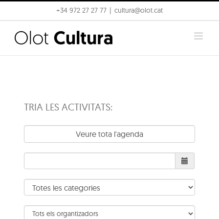
Skip
+34 972 27 27 77
|
cultura@olot.cat
to
content
TRIA LES ACTIVITATS:
Veure tota l'agenda