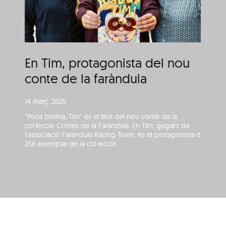
limitat a la plaça
En Tim, protagonista del nou
conte de la faràndula
14 març, 2025
“Poca broma, Tim” és el títol del nou conte de la
col·lecció Contes de la Faràndula. En Tim, gegant de
l’associació Faràndula Ràcing Team, és el protagonista del
25è exemplar de la col·lecció.