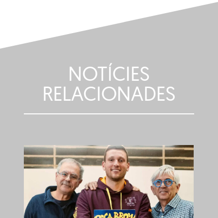
NOTÍCIES
RELACIONADES
Gegants, cabeçuts i
el
cavallets ballaran per
Corpus, amb aforament