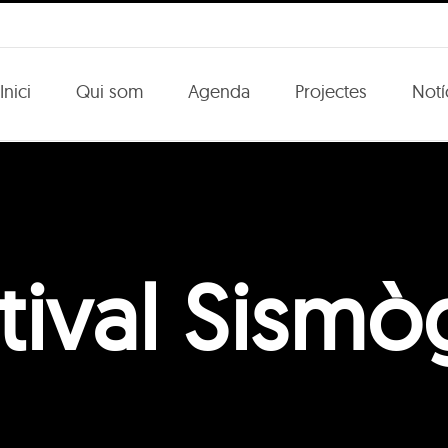
Inici
Qui som
Agenda
Projectes
Notí
tival Sismò