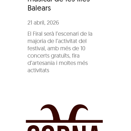
Balears
15 gene
21 abril, 2026
El prem
per qua
El Firal serà l’escenari de la
després
majoria de l’activitat del
reintro
festival, amb més de 10
bona sa
concerts gratuïts, fira
d’artesania i moltes més
activitats