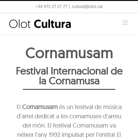
Skip
+34 972 27 27 77
|
cultura@olot.cat
to
content
Cornamusam
Festival Internacional de
la Cornamusa
El
Cornamusam
és un festival de música
d’arrel dedicat a les cornamuses d’arreu
del món. El festival Cornamusam va
néixer l’any 1992 impulsat per l’entitat El