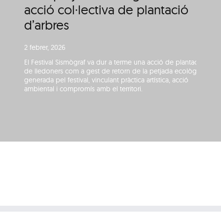
acció col·lectiva de plantació
d’arbres
2 febrer, 2026
El Festival Sismògraf va dur a terme una acció de plantació
de lledoners com a gest de retorn de la petjada ecològica
generada pel festival, vinculant pràctica artística, acció
ambiental i compromís amb el territori.