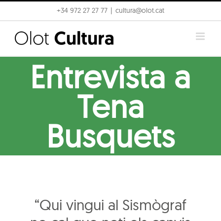
Skip
+34 972 27 27 77
|
cultura@olot.cat
to
content
Entrevista a
Tena
Busquets
“Qui vingui al Sismògraf