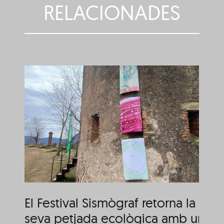
RELACIONADES
El 17è sismògraf arrenca
a
aquest dijous amb una
programació entorn de
l’aliment i els boscos
El Festival Sismògraf retorna la
seva petjada ecològica amb una