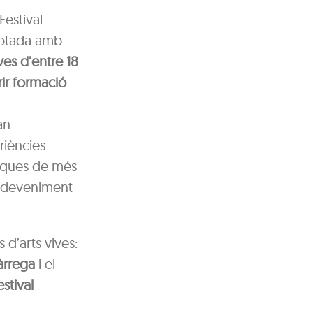
Festival
dotada amb
es d’entre 18
rir formació
an
riències
èniques de més
esdeveniment
 d’arts vives:
àrrega
i el
estival