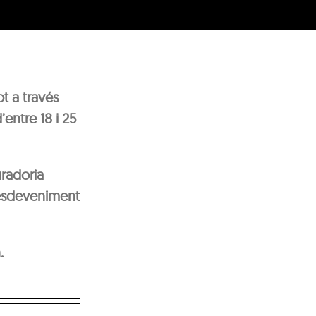
t a través
’entre 18 i 25
radoria
i esdeveniment
.