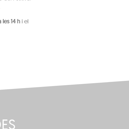
.
 les 14 h
i el
DES