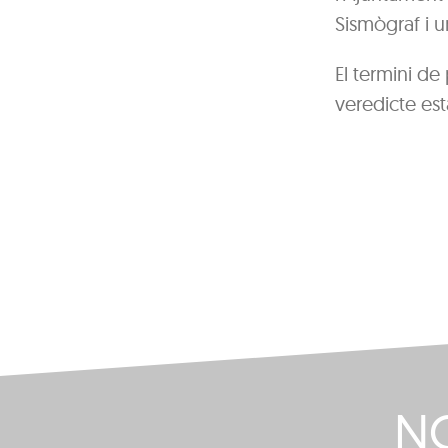
Sismògraf i u
El termini de
veredicte est
NO