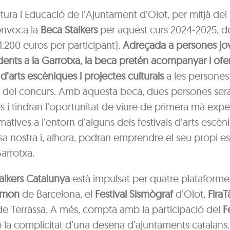
tura i Educació de l’Ajuntament d’Olot, per mitjà del 
onvoca la
Beca Stalkers
per aquest curs 2024-2025, 
1.200 euros per participant).
Adreçada a persones jov
idents a la Garrotxa, la beca pretén acompanyar i ofe
d’arts escèniques i projectes culturals
a les persones
del concurs. Amb aquesta beca, dues persones ser
 i tindran l’oportunitat de viure de primera mà expe
ormatives a l’entorn d’alguns dels festivals d’arts esc
a nostra i, alhora, podran emprendre el seu propi 
Garrotxa.
alkers Catalunya
està impulsat per quatre plataformes
âlmon
de Barcelona, el
Festival Sismògraf
d’Olot,
FiraT
e Terrassa. A més, compta amb la participació del
F
 la complicitat d’una desena d’ajuntaments catalans.