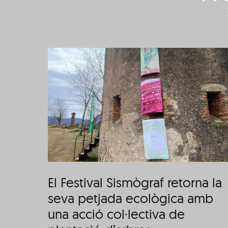
graf
El 17è sismògraf
tjada
arrenca aquest dijous
una
amb una programaci
 de
entorn de l’aliment i el
res
boscos
El Festival Sismògraf retorna la
seva petjada ecològica amb
una acció col·lectiva de