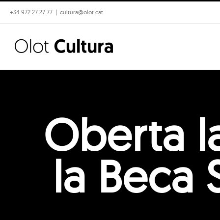
Skip
+34 972 27 27 77
|
cultura@olot.cat
to
content
Oberta l
la Beca 