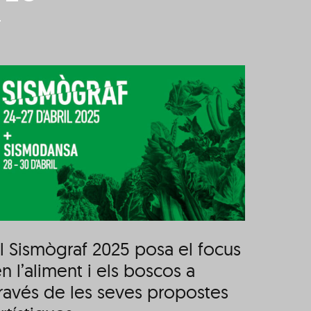
Participa en una rua-
acció-manifestació
performativa i amb
consciència ecològica
pel Sismògraf 2025
l Sismògraf 2025 posa el focus
Parti
n l’aliment i els boscos a
manif
ravés de les seves propostes
amb c