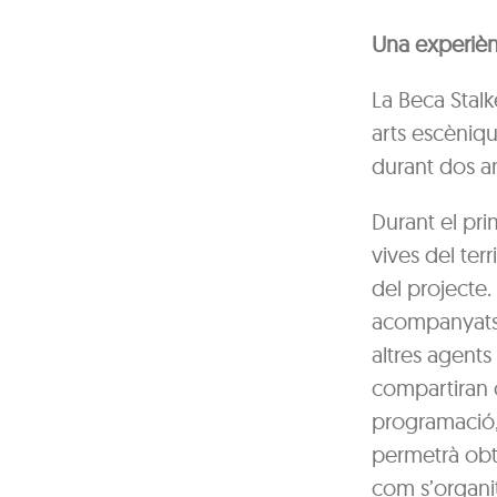
Una experièn
La Beca Stalk
arts escèniqu
durant dos an
Durant el pri
vives del terr
del projecte.
acompanyats d
altres agents
compartiran c
programació, 
permetrà obt
com s’organi