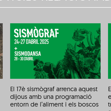
El Sismògraf 2025 posa
el focus en l’aliment i
ó
els boscos a través de
s
les seves propostes
artístiques
El 17è sismògraf arrenca aquest
E
dijous amb una programació
e
entorn de l’aliment i els boscos
t