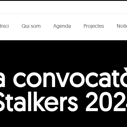
Inici
Qui som
Agenda
Projectes
Notí
a convocatò
Stalkers 20