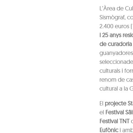
L’Àrea de Cul
Sismògraf, c
2.400 euros (
i 25 anys res
de curadoria 
guanyadores 
seleccionades
culturals i f
renom de cas
cultural a la 
El
projecte St
el
Festival S
Festival TNT
d
Eufònic
i amb