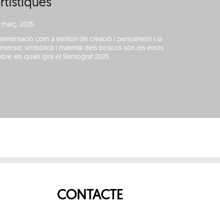
rtístiques
Sismò
1 març, 2025
27 febrer,
’alimentació com a territori de creació i pensament i la
S’organitz
imensió simbòlica i material dels boscos són els eixos
performan
obre els quals gira el Sismògraf 2025.
part d’aque
CONTACTE