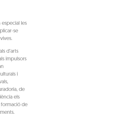
 especial les
plicar-se
vives.
ls d’arts
als impulsors
an
lturals i
als,
uradoria, de
iència els
 formació de
iments.