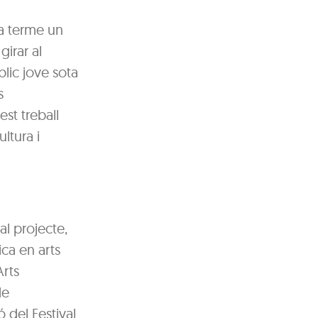
 a terme un
irar al
blic jove sota
s
st treball
ltura i
al projecte,
ica en arts
Arts
de
 del Festival