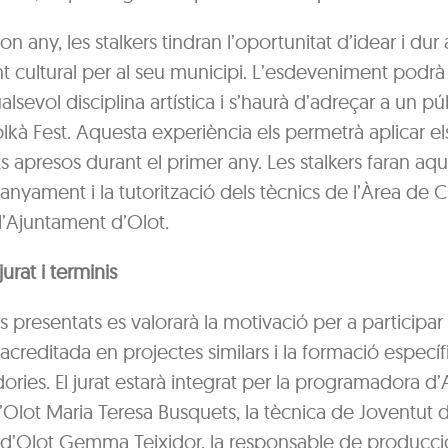
on any, les stalkers tindran l’oportunitat d’idear i dur
cultural per al seu municipi. L’esdeveniment podrà g
lsevol disciplina artística i s’haurà d’adreçar a un pú
kà Fest. Aquesta experiència els permetrà aplicar el
apresos durant el primer any. Les stalkers faran aque
yament i la tutorització dels tècnics de l’Àrea de Cu
l’Ajuntament d’Olot.
jurat i terminis
s presentats es valorarà la motivació per a participar 
 acreditada en projectes similars i la formació específ
dories. El jurat estarà integrat per la programadora d’
Olot Maria Teresa Busquets, la tècnica de Joventut 
 d’Olot Gemma Teixidor, la responsable de producció