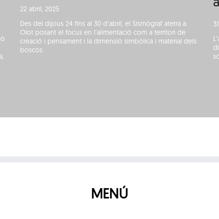
a
22 abril, 2025
Des del dijous 24 fins al 30 d’abril, el Sismògraf aterra a
3
Olot posant el focus en l’alimentació com a territori de
ió
L
creació i pensament i la dimensió simbòlica i material dels
d
boscos.
a,
s
MENÚ